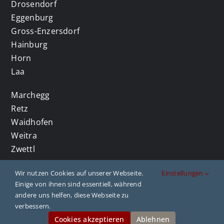
Drosendorf
Eggenburg
Gross-Enzersdorf
Hainburg
Horn
Laa
Marchegg
Retz
Waidhofen
Weitra
Zwettl
Wir nutzen Cookies auf unserer Webseite.
Einstellungen
Einige von ihnen sind essentiell, während
andere uns helfen, diese Webseite zu
2023 Copyright. All rights reserved. |
Impressum
verbessern.
| Website by
franzjohann Kreativagentur
Cookies akzeptieren
Ablehnen