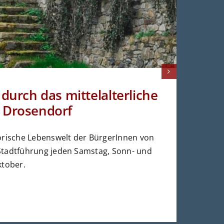
durch das mittelalterliche
Drosendorf
Erl
torische Lebenswelt der BürgerInnen von
Sta
Stadtführung jeden Samstag, Sonn- und
Sta
ktober.
Frü
Det