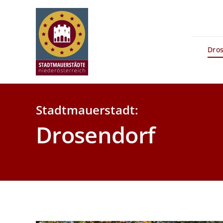
Zum
Inhalt
springen
Dro
Stadtmauerstadt:
Drosendorf