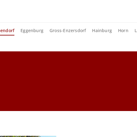
sendorf
Eggenburg
Gross-Enzersdorf
Hainburg
Horn
L