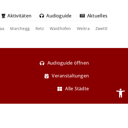
Aktivitäten
Audioguide
Aktuelles
aa
Marchegg
Retz
Waidhofen
Weitra
Zwettl
Audioguide öffnen
Veranstaltungen
Werkzeug
Alle Städte