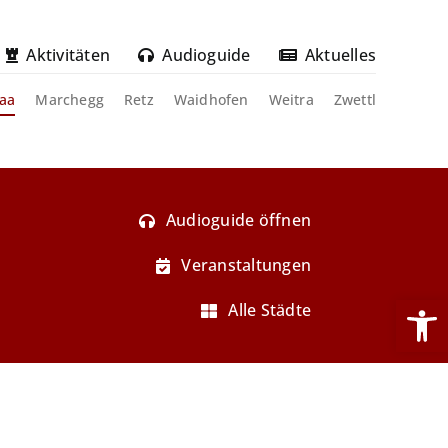
Aktivitäten
Audioguide
Aktuelles
aa
Marchegg
Retz
Waidhofen
Weitra
Zwettl
Audioguide öffnen
Veranstaltungen
Werkzeug
Alle Städte