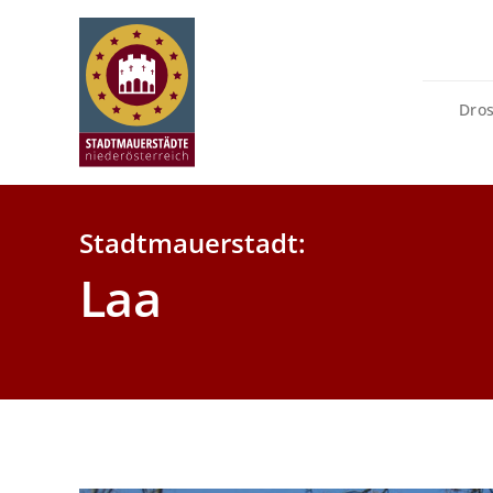
Zum
Inhalt
springen
Dro
Stadtmauerstadt:
Laa