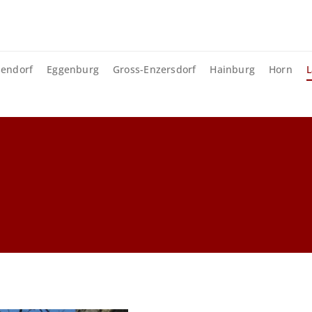
sendorf
Eggenburg
Gross-Enzersdorf
Hainburg
Horn
L