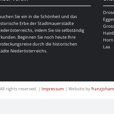
Dros
auchen Sie ein in die Schönheit und das
Egge
istorische Erbe der Stadtmauerstädte
Gros
iederösterreichs, indem Sie sie selbständig
Hain
rkunden. Beginnen Sie noch heute Ihre
Horn
ntdeckungsreise durch die historischen
Laa
tädte Niederösterreichs.
All rights reserved. |
Impressum
| Website by
franzjohan