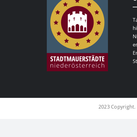
T
h
N
e
E
S
2023 Copyright. 