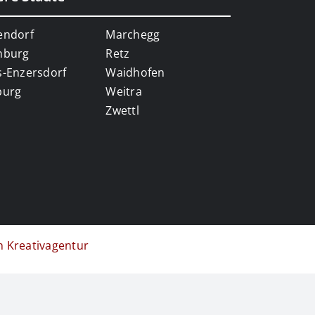
endorf
Marchegg
nburg
Retz
s-Enzersdorf
Waidhofen
burg
Weitra
Zwettl
n Kreativagentur