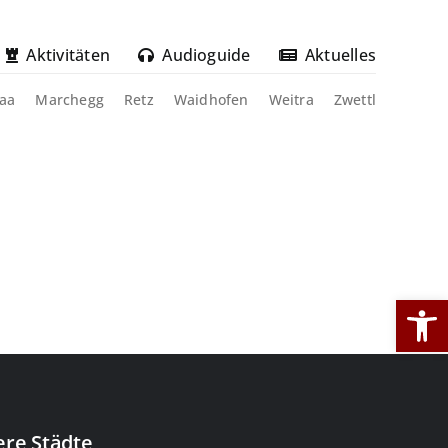
Aktivitäten
Audioguide
Aktuelles
aa
Marchegg
Retz
Waidhofen
Weitra
Zwettl
Werkzeug
re Städte