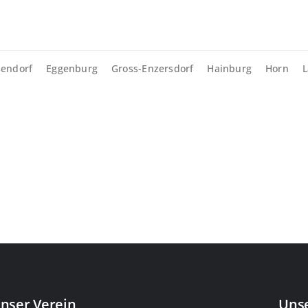
sendorf
Eggenburg
Gross-Enzersdorf
Hainburg
Horn
L
nser Verein
Unse