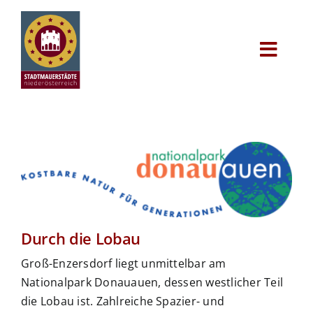
Zum
Inhalt
Werkzeug
springen
Toggl
Navig
Alle Städte
Aktivitäten
Aktuelles
Audioguide
Durch die Lobau
Groß-Enzersdorf liegt unmittelbar am
Nationalpark Donauauen, dessen westlicher Teil
die Lobau ist. Zahlreiche Spazier- und