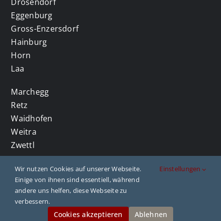
Drosendorf
Eggenburg
Gross-Enzersdorf
Hainburg
Horn
Laa
Marchegg
Retz
Waidhofen
Weitra
Zwettl
Wir nutzen Cookies auf unserer Webseite.
Einstellungen
Einige von ihnen sind essentiell, während
andere uns helfen, diese Webseite zu
2023 Copyright. All rights reserved. |
Impressum
verbessern.
| Website by
franzjohann Kreativagentur
Cookies akzeptieren
Ablehnen