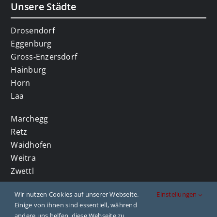
Unsere Städte
Drosendorf
Eggenburg
Gross-Enzersdorf
Hainburg
Horn
Laa
Marchegg
Retz
Waidhofen
Weitra
Zwettl
Wir nutzen Cookies auf unserer Webseite.
Einstellungen
Einige von ihnen sind essentiell, während
andere uns helfen, diese Webseite zu