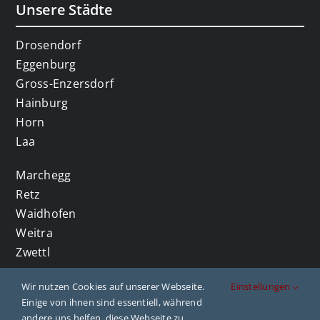
Unsere Städte
Drosendorf
Eggenburg
Gross-Enzersdorf
Hainburg
Horn
Laa
Marchegg
Retz
Waidhofen
Weitra
Zwettl
Wir nutzen Cookies auf unserer Webseite.
Einstellungen
Einige von ihnen sind essentiell, während
andere uns helfen, diese Webseite zu