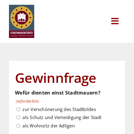
Zum
Inhalt
Werkzeug
springen
Toggl
Navig
Alle Städte
Aktivitäten
Gewinnfrage
Aktuelles
Wofür dienten einst Stadtmauern?
Audioguide
(erforderlich)
zur Verschönerung des Stadtbildes
als Schutz und Verteidigung der Stadt
als Wohnsitz der Adligen