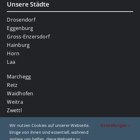
Unsere Städte
Drosendorf
Eggenburg
Gross-Enzersdorf
Hainburg
Horn
Laa
Marchegg
Retz
Waidhofen
Weitra
Zwettl
Wir nutzen Cookies auf unserer Webseite.
Einstellungen
Einige von ihnen sind essentiell, während
andere uns helfen, diese Webseite zu